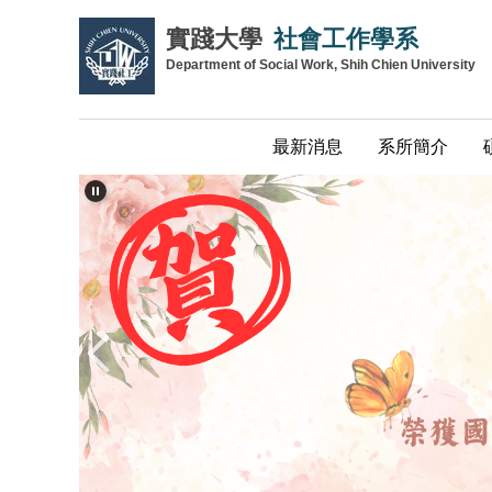
跳
實踐大學
社會工作學系
到
Department of Social Work, Shih Chien University
主
要
內
最新消息
系所簡介
容
區