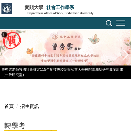
跳
實踐大學
社會工作學系
到
Department of Social Work, Shih Chien University
主
要
內
容
區
曾秀雲老師獲國科會核定115年度技專校院與私立大學校院實務型研究專案計畫
（一般研究型）
:::
首頁
招生資訊
轉學考