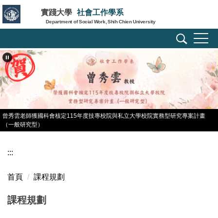
跳
實踐大學
社會工作學系
到
Department of Social Work, Shih Chien University
主
要
內
容
區
曾秀雲老師獲國科會核定115年度技專校院與私立大學校院實務型研究專案計畫
（一般研究型）
:::
首頁
課程規劃
課程規劃