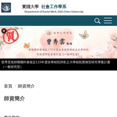
跳
實踐大學
社會工作學系
到
Department of Social Work, Shih Chien University
主
要
內
容
區
曾秀雲老師獲國科會核定115年度技專校院與私立大學校院實務型研究專案計畫
（一般研究型）
首頁
師資簡介
師資簡介