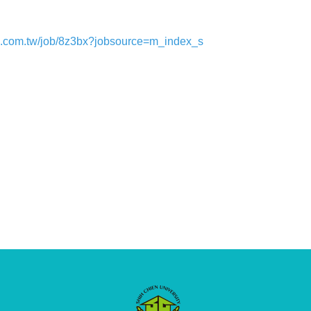
.com.tw/job/
8z3bx?jobsource=m_index_s