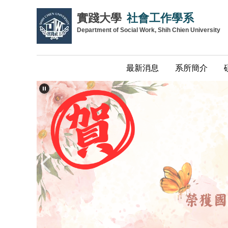
跳
實踐大學
社會工作學系
到
Department of Social Work, Shih Chien University
主
要
內
最新消息
系所簡介
容
區