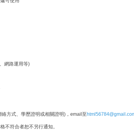
波爐可使用
int、網路運用等)
者
聯絡方式、
學歷證明或相關證明)，email至
html56784@
gmail.co
資格不符合者恕不另行通知。