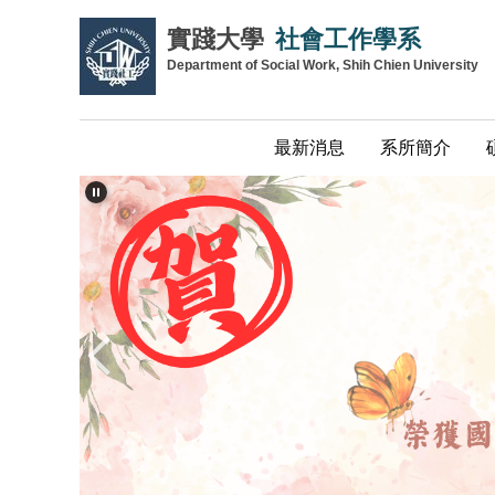
跳
實踐大學
社會工作學系
到
Department of Social Work, Shih Chien University
主
要
內
最新消息
系所簡介
容
區