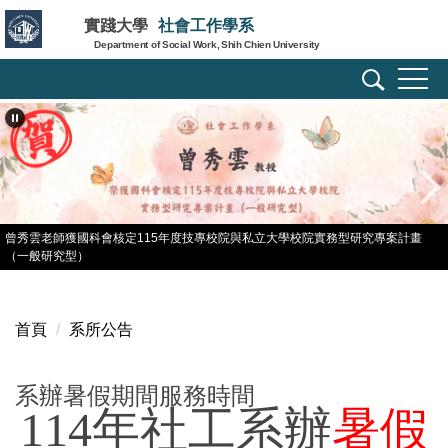
跳
實踐大學
社會工作學系
到
Department of Social Work, Shih Chien University
主
要
內
容
區
曾秀雲老師獲國科會核定115年度技專校院與私立大學校院實務型研究專案計畫
（一般研究型）
首頁
系所公告
系辦暑假期間服務時間
114
年社工系辦
暑假