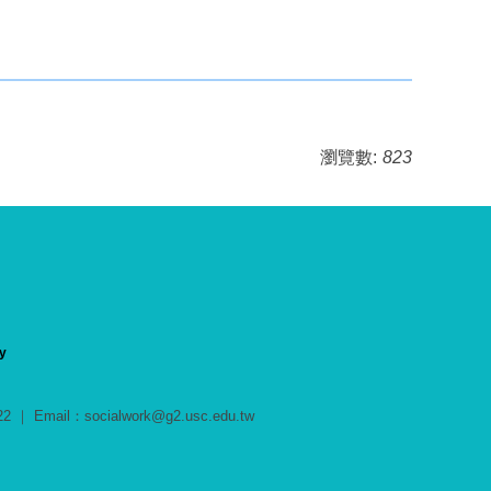
瀏覽數:
823
y
Email：socialwork@g2.usc.edu.tw