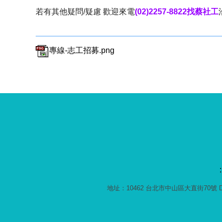
若有其他疑問/疑慮 歡迎來電
(02)2257-8822
找蔡社工
專線-志工招募.png
:
地址：10462 台北市中山區大直街70號 D棟1F ｜ 