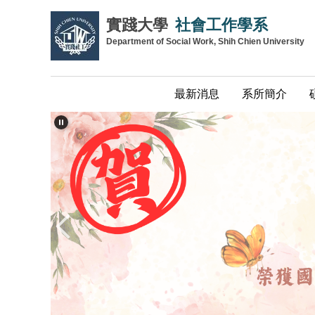
跳
實踐大學
社會工作學系
到
Department of Social Work, Shih Chien University
主
要
內
最新消息
系所簡介
容
區