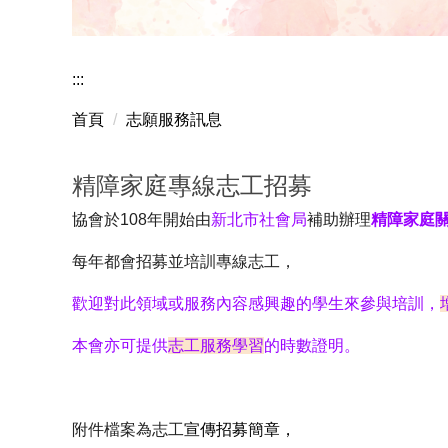
曾秀雲老師獲國科會
:::
首頁
志願服務訊息
精障家庭專線志工招募
協會
於
108
年開始由
新北市社會局
補助辦理
精障家庭
每年都會招募並培訓專線志工，
歡迎對此領域或服務內容感興趣的學生來參與培訓，
本會亦可提供
志工服務學習
的時數證明。
附件檔案為志工
宣傳招募簡章，