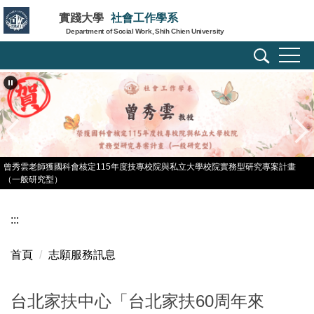
跳
實踐大學
社會工作學系
到
Department of Social Work, Shih Chien University
主
要
內
容
區
曾秀雲老師獲國科會核定115年度技專校院與私立大學校院實務型研究專案計畫
（一般研究型）
:::
首頁
志願服務訊息
台北家扶中心「台北家扶60周年來