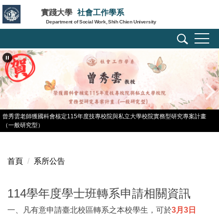
跳
實踐大學
社會工作學系
到
Department of Social Work, Shih Chien University
主
要
內
容
區
曾秀雲老師獲國科會核定115年度技專校院與私立大學校院實務型研究專案計畫
（一般研究型）
首頁
系所公告
114學年度學士班轉系申請相關資訊
一、凡有意申請臺北校區轉系之本校學生，可於
3月3日