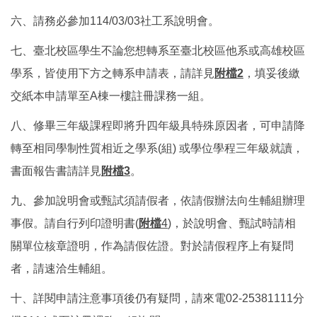
六、請務必參加114/03/03社工系說明會。
七、臺北校區學生不論您想轉系至臺北校區他系或高雄校區
學系，皆使用下方之轉系申請表，請詳見
附檔2
，填妥後繳
交紙本申請單至A棟一樓註冊課務一組。
八、修畢三年級課程即將升四年級具特殊原因者，可申請降
轉至相同學制性質相近之學系(組) 或學位學程三年級就讀，
書面報告書請詳見
附檔3
。
九、參加說明會或甄試須請假者，依請假辦法向生輔組辦理
事假。請自行列印證明書(
附檔
4
)，於說明會、甄試時請相
關單位核章證明，作為請假佐證。對於請假程序上有疑問
者，請速洽生輔組。
十、詳閱申請注意事項後仍有疑問，請來電02-25381111分