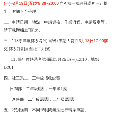
(一)~3月19日(五)之8:30~20:00
向
A 棟一樓註冊課務一組提
出，逾期不予受理。
二、申請日期、地點、申請資格、作業流程、申請規定等，
請下載
附檔1
詳閱之。
三、113學年度轉系考試-書審 (申請人需在
3月18日17:00前
交 轉系計劃書至社工系辦)
113學年度轉系考試-面試3月26日(三)12:10，地點：
D201
四、社工系二、三年級招收缺額
日間部：二年級
0人
，三年級1
人
進修部：二年級
20人
，三年級
25 人
五、特別強調，不同學制間無法進行轉系申請。