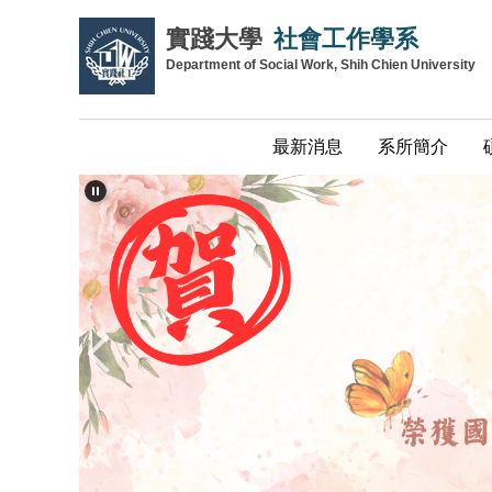
跳
實踐大學
社會工作學系
到
Department of Social Work, Shih Chien University
主
要
內
最新消息
系所簡介
容
區