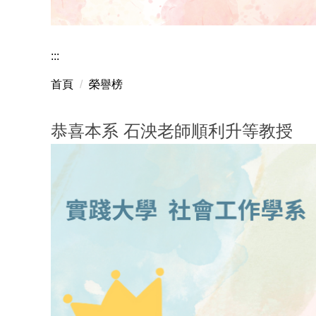
曾秀雲老師獲國科會
:::
首頁
榮譽榜
恭喜本系 石泱老師順利升等教授