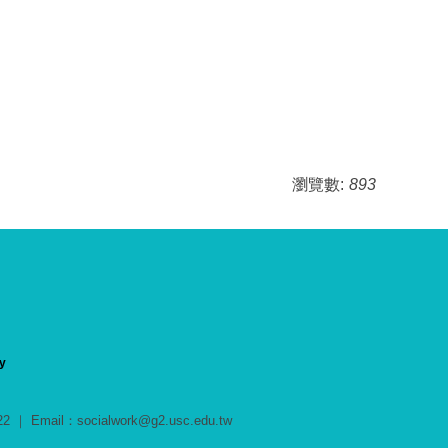
瀏覽數:
893
y
Email：socialwork@g2.usc.edu.tw