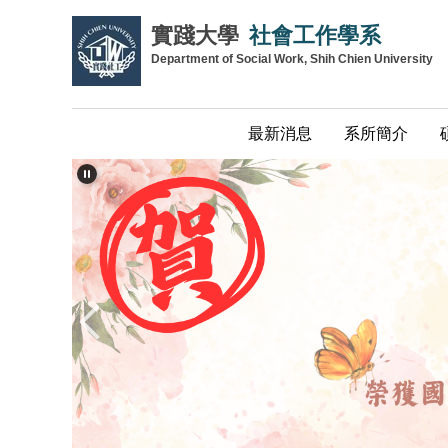
跳
實踐大學
社會工作學系
到
Department of Social Work, Shih Chien University
主
要
內
最新消息
系所簡介
容
區