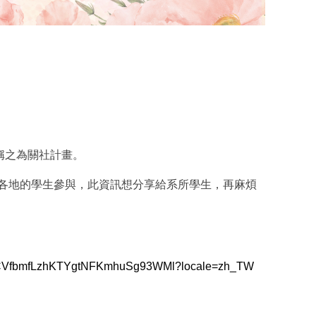
案計畫（一般研究型）
稱之為關社計畫。
各地的學生
參與，此資訊想分享給系所學生，
再麻煩
CVfbmfLzhKTYgtN
FKmhuSg93WMl?locale=zh_TW