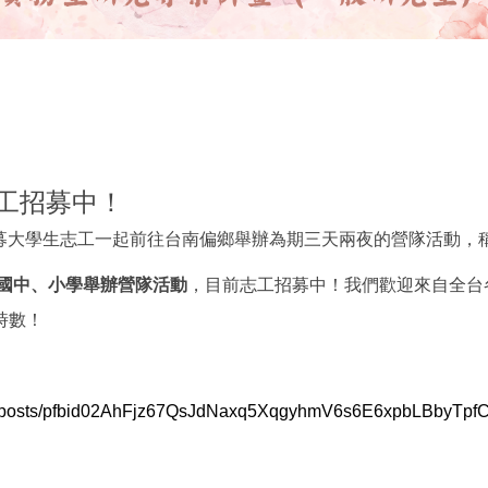
核定115年度技專校院與私立大學校院實務型研究專
志工招募中！
募大學生志工一起前往台南偏鄉舉辦為期三天兩夜的營隊
活動，
國中、
小學舉辦營隊活動
，目前志工招募中！我們歡迎來自全台
時數！
posts/
pfbid02AhFjz67QsJdNaxq5XqgyhmV
6s6E6xpbLBbyTpf