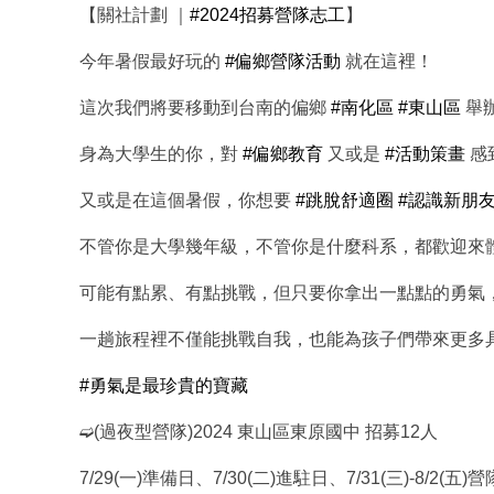
【關社計劃 ｜
#2024招募營隊志工
】
今年暑假最好玩的
#偏鄉營隊活動
就在這裡！
這次我們將要移動到台南的偏鄉
#南化區
#東山區
舉
身為大學生的你，對
#偏鄉教育
又或是
#活動策畫
感
又或是在這個暑假，你想要
#跳脫舒適圈
#認識新朋
不管你是大學幾年級，不管你是什麼科系，都歡迎來
可能有點累、有點挑戰，但只要你拿出一點點的勇氣
一趟旅程裡不僅能挑戰自我，也能為孩子們帶來更多
#勇氣是最珍貴的寶藏
➫(過夜型營隊)2024 東山區東原國中 招募12人
7/29(一)準備日、7/30(二)進駐日、7/31(三)-
8/2(五)