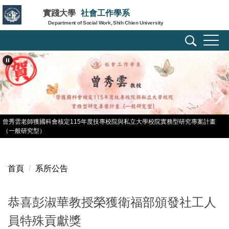
跳
實踐大學
社會工作學系
到
Department of Social Work, Shih Chien University
主
要
內
容
區
曾秀雲老師獲國科會核定115年度技專校院與私立大學校院實務型研究專案計畫
（一般研究型）
首頁
系所公告
恭喜彭淑華教授榮獲衛福部頒發社工人
員特殊貢獻獎