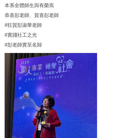
本系全體師生與有榮焉
恭喜彭老師、賀喜彭老師
#狂賀彭淑華老師
#實踐社工之光
#彭老師實至名歸